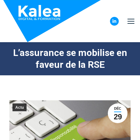
LinkedIn
page
opens
L’assurance se mobilise en
in
new
faveur de la RSE
window
Actu
DÉC
29