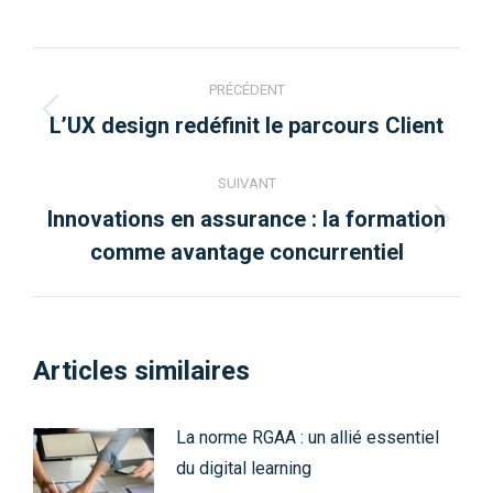
Navigation
PRÉCÉDENT
article
Article
L’UX design redéfinit le parcours Client
précédent
:
SUIVANT
Innovations en assurance : la formation
Article
comme avantage concurrentiel
suivant
:
Articles similaires
La norme RGAA : un allié essentiel
du digital learning