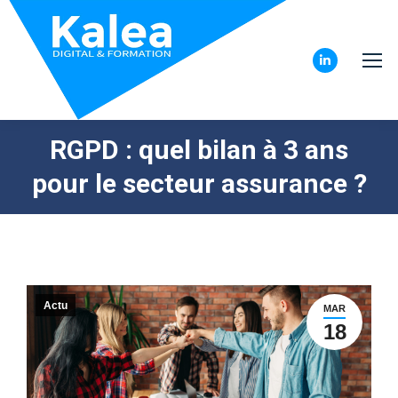
LinkedIn
page
opens
RGPD : quel bilan à 3 ans
in
new
pour le secteur assurance ?
window
Actu
MAR
18