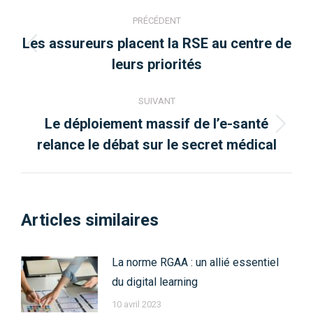
Navigation
PRÉCÉDENT
article
Les assureurs placent la RSE au centre de
Article
leurs priorités
précédent
:
SUIVANT
Le déploiement massif de l’e-santé
Article
relance le débat sur le secret médical
suivant
:
Articles similaires
La norme RGAA : un allié essentiel
du digital learning
10 avril 2023