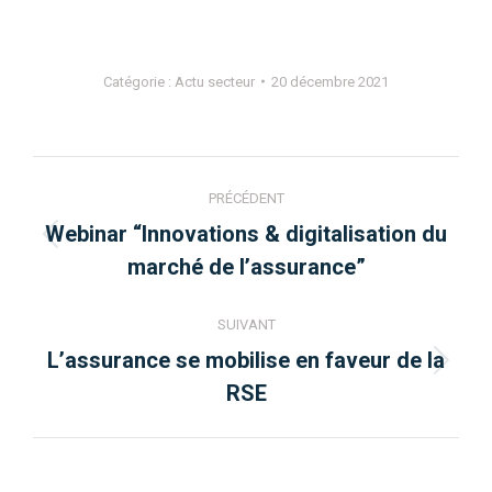
Catégorie :
Actu secteur
20 décembre 2021
Navigation
PRÉCÉDENT
article
Webinar “Innovations & digitalisation du
Article
marché de l’assurance”
précédent
:
SUIVANT
L’assurance se mobilise en faveur de la
Article
RSE
suivant
: