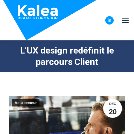
LinkedIn
page
opens
L’UX design redéfinit le
in
new
parcours Client
window
Actu secteur
DÉC
20