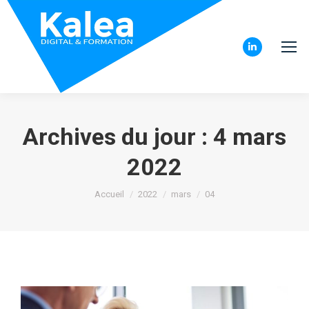
LinkedIn
page
opens
in
Archives du jour :
4 mars
new
window
2022
Vous êtes ici :
Accueil
2022
mars
04