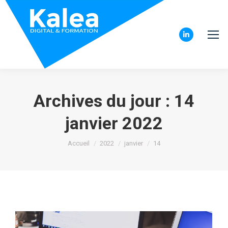
LinkedIn
page
opens
in
Archives du jour :
14
new
window
janvier 2022
Vous êtes ici :
Accueil
2022
janvier
14