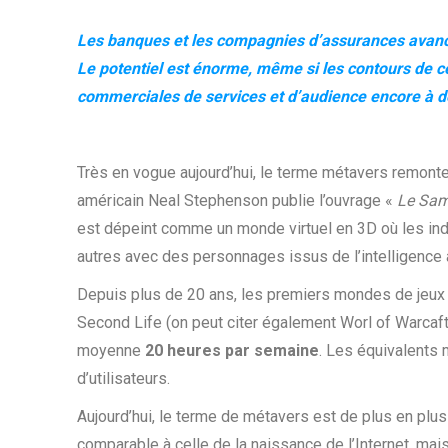
Les banques et les compagnies d’assurances avanc
Le potentiel est énorme, même si les contours de ce
commerciales de services et d’audience encore à dé
Très en vogue aujourd’hui, le terme métavers remonte e
américain Neal Stephenson publie l’ouvrage «
Le Samo
est dépeint comme un monde virtuel en 3D où les indiv
autres avec des personnages issus de l’intelligence ar
Depuis plus de 20 ans, les premiers mondes de jeux
Second Life (on peut citer également Worl of Warcaf
moyenne
20 heures par semaine
. Les équivalents
d’utilisateurs.
Aujourd’hui, le terme de métavers est de plus en plu
comparable à celle de la naissance de l’Internet, mai