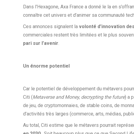
Dans l’Hexagone, Axa France a donné le la en s’offra
connaître cet univers et d’animer sa communauté tec
Ces annonces signalent la
volonté d’innovation de
commerciales restent très limitées et le plus souven
pari sur l’avenir
.
Un énorme potentiel
Car le potentiel de développement du métavers pourra
Citi (
Metaverse and Money, decrypting the future
) a 
de jeu, de cryptomonnaies, de stable coins, de monna
d’activités très larges (commerce, arts, médias, publici
Au total, Citi estime que le métavers pourrait représ
en 2030
. Soit beaucoup plus que ce que Second Life