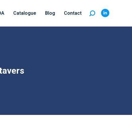
DA
Catalogue
Blog
Contact
Recherche
LinkedIn
:
page
opens
in
new
window
tavers