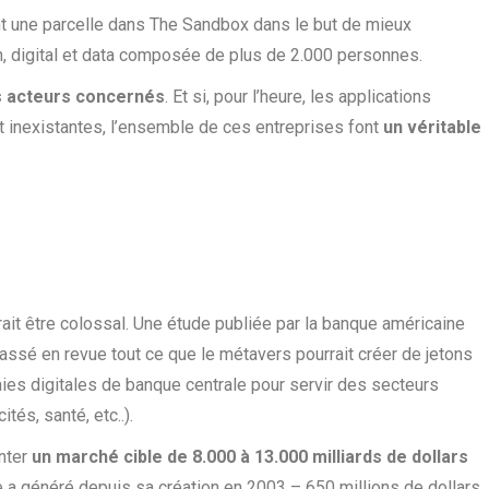
nt une parcelle dans The Sandbox dans le but de mieux
h, digital et data composée de plus de 2.000 personnes.
s acteurs concernés
. Et si, pour l’heure, les applications
t inexistantes, l’ensemble de ces entreprises font
un véritable
it être colossal. Une étude publiée par la banque américaine
passé en revue tout ce que le métavers pourrait créer de jetons
ies digitales de banque centrale pour servir des secteurs
tés, santé, etc..).
enter
un marché cible de 8.000 à 13.000 milliards de dollars
 a généré depuis sa création en 2003 – 650 millions de dollars.