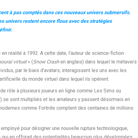
ent à pas comptés dans ces nouveaux univers submersifs.
s univers restent encore flous avec des stratégies
finir.
n réalité à 1992. A cette date, l’auteur de science-fiction
uraï virtuel
» (
Snow Crash
en anglais) dans lequel le métavers
idus, par le biais d’avatars, interagissent les uns avec les
tificielle du monde virtuel dans lequel ils opèrent.
 de rôle à plusieurs joueurs en ligne comme Les Sims ou
t) se sont multipliés et les amateurs y passent désormais en
 modernes comme Fortnite comptent des centaines de millions
s employé pour désigner une nouvelle rupture technologique,
s qui en offrirait des potentialités beaucoup plus développées.